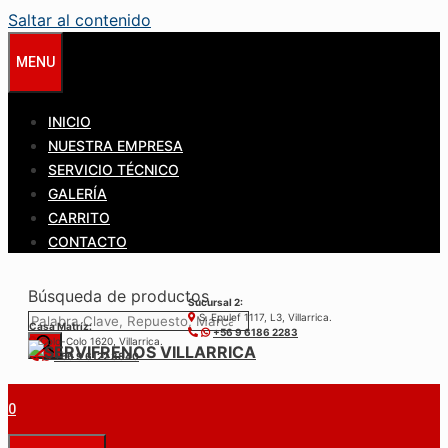
Saltar al contenido
MENU
INICIO
NUESTRA EMPRESA
SERVICIO TÉCNICO
GALERÍA
CARRITO
CONTACTO
Búsqueda de productos
Sucursal 2:
S. Epulef 1117, L3, Villarrica.
Casa Matríz:
+56 9 6186 2283
Colo-Colo 1620, Villarrica.
+56 9 6122 3840
0