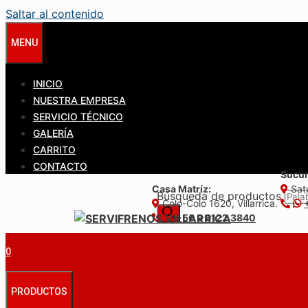
Saltar al contenido
MENU
INICIO
NUESTRA EMPRESA
SERVICIO TÉCNICO
GALERÍA
CARRITO
CONTACTO
Sucur
Casa Matríz:
Satu
Búsqueda de productos
Colo-Colo 1620, Villarrica.
+56 9 6122 3840
0
PRODUCTOS