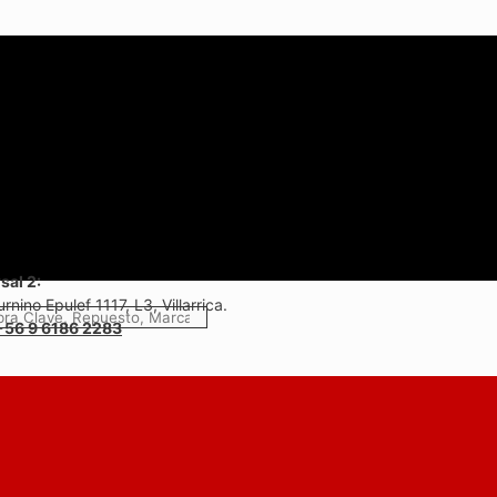
sal 2:
rnino Epulef 1117, L3, Villarrica.
+56 9 6186 2283