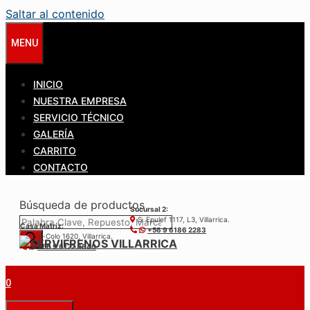
Saltar al contenido
MENU
INICIO
NUESTRA EMPRESA
SERVICIO TÉCNICO
GALERÍA
CARRITO
CONTACTO
Búsqueda de productos
Sucursal 2:
S. Epulef 1117, L3, Villarrica.
Casa Matríz:
+56 9 6186 2283
Colo-Colo 1620, Villarrica.
+56 9 6122 3840
0