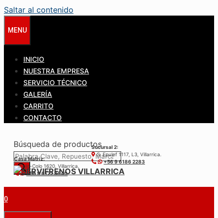
Saltar al contenido
MENU
INICIO
NUESTRA EMPRESA
SERVICIO TÉCNICO
GALERÍA
CARRITO
CONTACTO
Búsqueda de productos
Sucursal 2:
S. Epulef 1117, L3, Villarrica.
Casa Matríz:
+56 9 6186 2283
Colo-Colo 1620, Villarrica.
+56 9 6122 3840
0