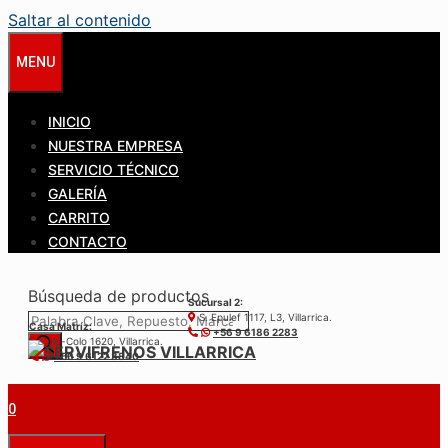
Saltar al contenido
MENU
INICIO
NUESTRA EMPRESA
SERVICIO TÉCNICO
GALERÍA
CARRITO
CONTACTO
Búsqueda de productos
Sucursal 2:
S. Epulef 1117, L3, Villarrica.
Casa Matríz:
+56 9 6186 2283
Colo-Colo 1620, Villarrica.
+56 9 6122 3840
0