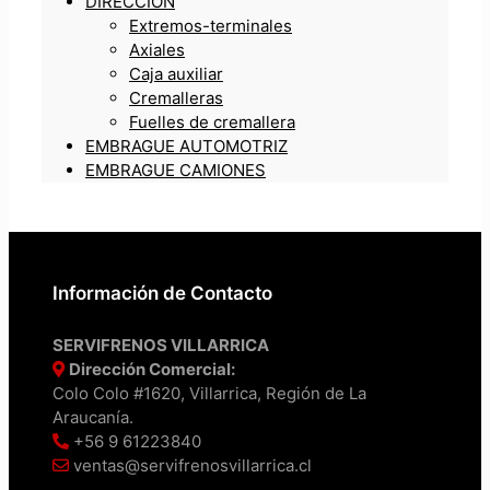
DIRECCIÓN
Extremos-terminales
Axiales
Caja auxiliar
Cremalleras
Fuelles de cremallera
EMBRAGUE AUTOMOTRIZ
EMBRAGUE CAMIONES
Información de Contacto
SERVIFRENOS VILLARRICA
Dirección Comercial:
Colo Colo #1620, Villarrica, Región de La
Araucanía.
+56 9 61223840
ventas@servifrenosvillarrica.cl