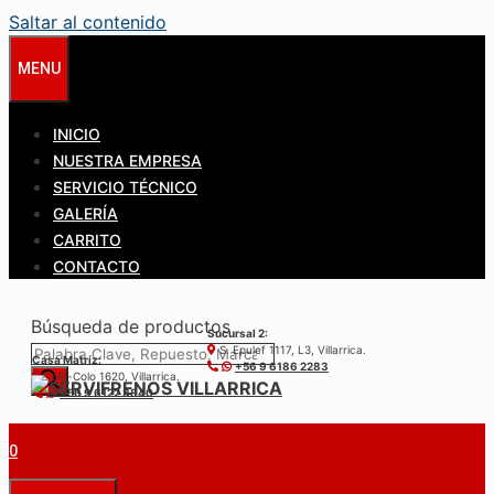
Saltar al contenido
MENU
INICIO
NUESTRA EMPRESA
SERVICIO TÉCNICO
GALERÍA
CARRITO
CONTACTO
Búsqueda de productos
Sucursal 2:
S. Epulef 1117, L3, Villarrica.
Casa Matríz:
+56 9 6186 2283
Colo-Colo 1620, Villarrica.
+56 9 6122 3840
0