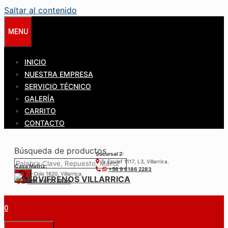
Saltar al contenido
MENU
INICIO
NUESTRA EMPRESA
SERVICIO TÉCNICO
GALERÍA
CARRITO
CONTACTO
Búsqueda de productos
Sucursal 2:
S. Epulef 1117, L3, Villarrica.
Casa Matríz:
+56 9 6186 2283
Colo-Colo 1620, Villarrica.
+56 9 6122 3840
0