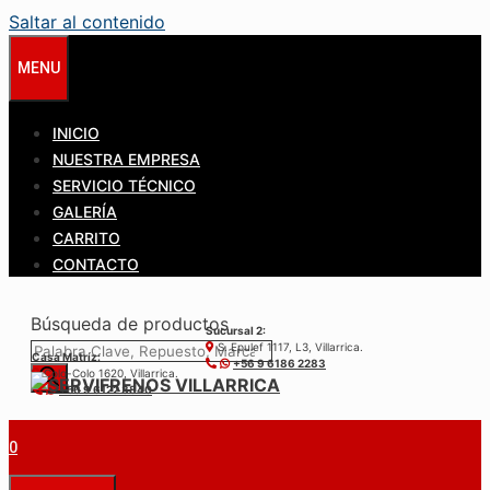
Saltar al contenido
MENU
INICIO
NUESTRA EMPRESA
SERVICIO TÉCNICO
GALERÍA
CARRITO
CONTACTO
Búsqueda de productos
Sucursal 2:
S. Epulef 1117, L3, Villarrica.
Casa Matríz:
+56 9 6186 2283
Colo-Colo 1620, Villarrica.
+56 9 6122 3840
0