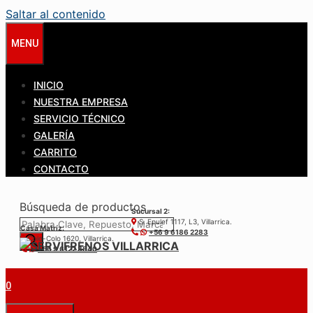
Saltar al contenido
MENU
INICIO
NUESTRA EMPRESA
SERVICIO TÉCNICO
GALERÍA
CARRITO
CONTACTO
Búsqueda de productos
Sucursal 2:
S. Epulef 1117, L3, Villarrica.
Casa Matríz:
+56 9 6186 2283
Colo-Colo 1620, Villarrica.
+56 9 6122 3840
0