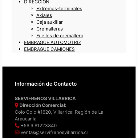
DIRECCIÓN
Extremos-terminales
Axiales
Caja auxiliar
Cremalleras
Fuelles de cremallera
EMBRAGUE AUTOMOTRIZ
EMBRAGUE CAMIONES
Información de Contacto
SERVIFRENOS VILLARRICA
Dirección Comercial:
Colo Colo #1620, Villarrica, Región de La
Araucanía.
+56 9 61223840
ventas@servifrenosvillarrica.cl