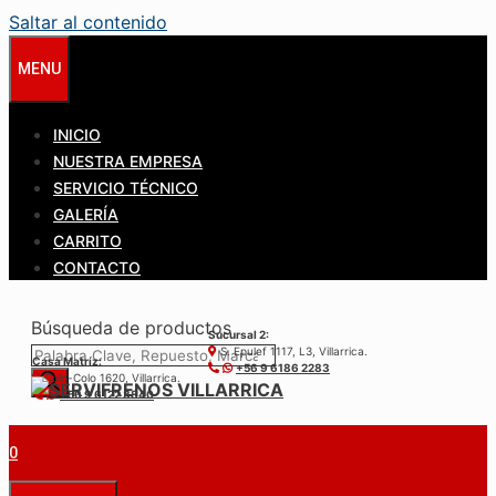
Saltar al contenido
MENU
INICIO
NUESTRA EMPRESA
SERVICIO TÉCNICO
GALERÍA
CARRITO
CONTACTO
Búsqueda de productos
Sucursal 2:
S. Epulef 1117, L3, Villarrica.
Casa Matríz:
+56 9 6186 2283
Colo-Colo 1620, Villarrica.
+56 9 6122 3840
0