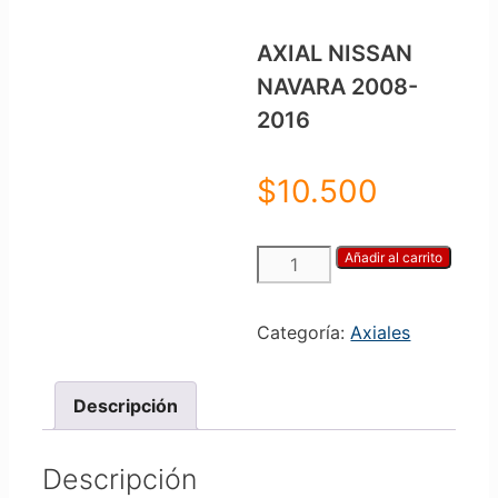
AXIAL NISSAN
NAVARA 2008-
2016
$
10.500
AXIAL
Añadir al carrito
NISSAN
NAVARA
Categoría:
Axiales
2008-
2016
cantidad
Descripción
Descripción