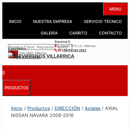
Saltar
MENU
al
contenido
INICIO
NUESTRA EMPRESA
SERVICIO TÉCNICO
GALERÍA
CARRITO
CONTACTO
Sucursal 2:
Búsqueda
S. Epulef 1117, L3, Villarrica.
Casa Matríz:
+56 9 6186 2283
de
Colo-Colo 1620, Villarrica.
+56 9 6122 3840
productos
0
PRODUCTOS
Inicio
/
Productos
/
DIRECCIÓN
/
Axiales
/ AXIAL
NISSAN NAVARA 2008-2016