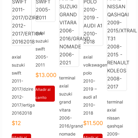
axial
suzuki
swift
axial
2005-
axial
suzuki
2011
volkswagen
swift
polo
$
13.000
terminal
2011-
2010-
axial
2017/dzire
2019 –
Añadir al
suzuki
2012-
audi a1
carrito
grand
terminal
2017/ertiga
2010-
vitara
axial
20162018
2018
2006-
nissan
$
12
$
11.500
2016/grand
qashqai
nomade
2009-
Añadir al
Añadir al