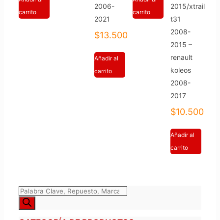
2006-
2015/xtrail
carrito
carrito
2021
t31
2008-
$
13.500
2015 –
renault
Añadir al
koleos
carrito
2008-
2017
$
10.500
Añadir al
carrito
Búsqueda
de
productos