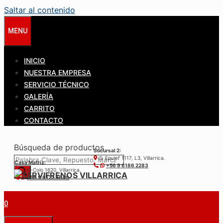
Saltar al contenido
MENU
INICIO
NUESTRA EMPRESA
SERVICIO TÉCNICO
GALERÍA
CARRITO
CONTACTO
Búsqueda de productos
Sucursal 2:
S. Epulef 1117, L3, Villarrica.
Casa Matríz:
+56 9 6186 2283
Colo-Colo 1620, Villarrica.
+56 9 6122 3840
0