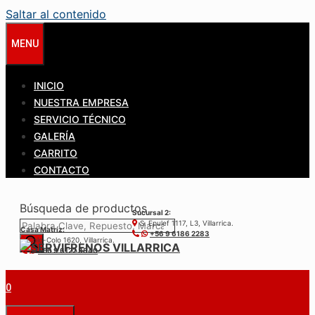
Saltar al contenido
MENU
INICIO
NUESTRA EMPRESA
SERVICIO TÉCNICO
GALERÍA
CARRITO
CONTACTO
Búsqueda de productos
Sucursal 2:
S. Epulef 1117, L3, Villarrica.
Casa Matríz:
+56 9 6186 2283
Colo-Colo 1620, Villarrica.
+56 9 6122 3840
0