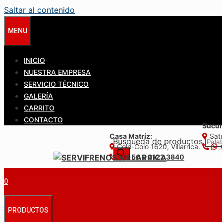
Saltar al contenido
MENU
INICIO
NUESTRA EMPRESA
SERVICIO TÉCNICO
GALERÍA
CARRITO
CONTACTO
Sucur
Casa Matríz:
Satu
Búsqueda de productos
Colo-Colo 1620, Villarrica.
+56 9 6122 3840
0
PRODUCTOS