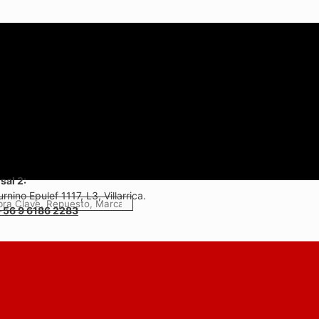
sal 2:
rnino Epulef 1117, L3, Villarrica.
+56 9 6186 2283