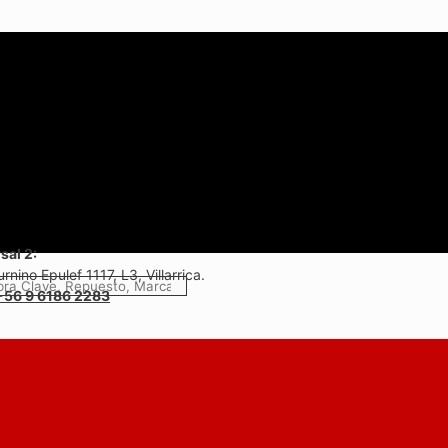
sal 2:
rnino Epulef 1117, L3, Villarrica.
+56 9 6186 2283