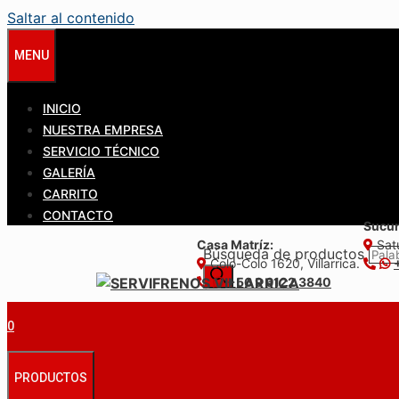
Saltar al contenido
MENU
INICIO
NUESTRA EMPRESA
SERVICIO TÉCNICO
GALERÍA
CARRITO
CONTACTO
Sucur
Casa Matríz:
Satu
Búsqueda de productos
Colo-Colo 1620, Villarrica.
+56 9 6122 3840
0
PRODUCTOS