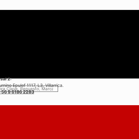
sal 2:
rnino Epulef 1117, L3, Villarrica.
+56 9 6186 2283