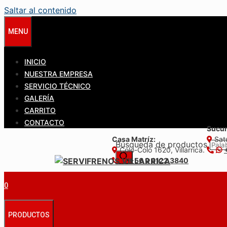
Saltar al contenido
MENU
INICIO
NUESTRA EMPRESA
SERVICIO TÉCNICO
GALERÍA
CARRITO
CONTACTO
Sucur
Casa Matríz:
Satu
Búsqueda de productos
Colo-Colo 1620, Villarrica.
+56 9 6122 3840
0
PRODUCTOS