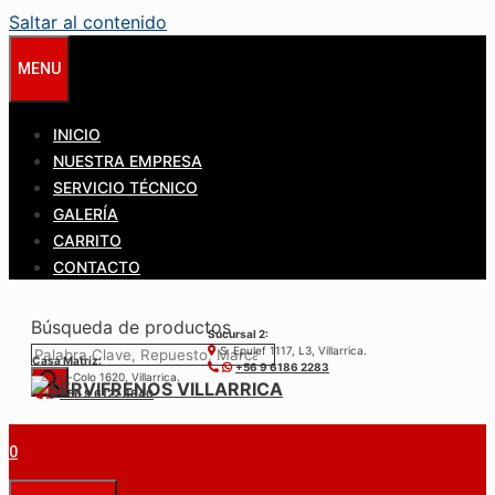
Saltar al contenido
MENU
INICIO
NUESTRA EMPRESA
SERVICIO TÉCNICO
GALERÍA
CARRITO
CONTACTO
Búsqueda de productos
Sucursal 2:
S. Epulef 1117, L3, Villarrica.
Casa Matríz:
+56 9 6186 2283
Colo-Colo 1620, Villarrica.
+56 9 6122 3840
0