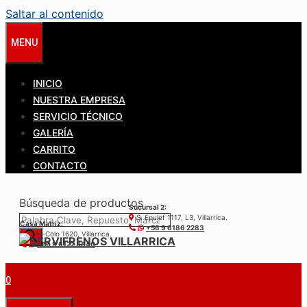
Saltar al contenido
MENU
INICIO
NUESTRA EMPRESA
SERVICIO TÉCNICO
GALERÍA
CARRITO
CONTACTO
Búsqueda de productos
Sucursal 2:
S. Epulef 1117, L3, Villarrica.
Casa Matríz:
+56 9 6186 2283
Colo-Colo 1620, Villarrica.
+56 9 6122 3840
0