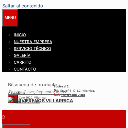
Saltar al contenido
MENU
INICIO
NUESTRA EMPRESA
SERVICIO TÉCNICO
GALERÍA
CARRITO
CONTACTO
Búsqueda de productos
Sucursal 2:
S. Epulef 1117, L3, Villarrica.
Casa Matríz:
+56 9 6186 2283
Colo-Colo 1620, Villarrica.
+56 9 6122 3840
0