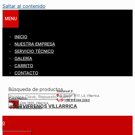
Saltar al contenido
MENU
INICIO
NUESTRA EMPRESA
SERVICIO TÉCNICO
GALERÍA
CARRITO
CONTACTO
Búsqueda de productos
Sucursal 2:
S. Epulef 1117, L3, Villarrica.
Casa Matríz:
+56 9 6186 2283
Colo-Colo 1620, Villarrica.
+56 9 6122 3840
0