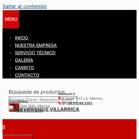
Saltar al contenido
MENU
INICIO
NUESTRA EMPRESA
SERVICIO TÉCNICO
GALERÍA
CARRITO
CONTACTO
Búsqueda de productos
Sucursal 2:
S. Epulef 1117, L3, Villarrica.
Casa Matríz:
+56 9 6186 2283
Colo-Colo 1620, Villarrica.
+56 9 6122 3840
0