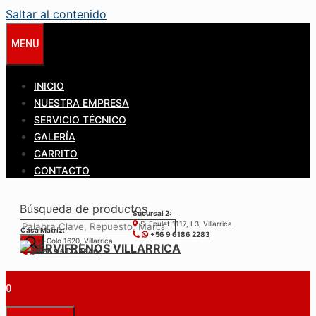
Saltar al contenido
MENU
INICIO
NUESTRA EMPRESA
SERVICIO TÉCNICO
GALERÍA
CARRITO
CONTACTO
Búsqueda de productos
Sucursal 2:
S. Epulef 1117, L3, Villarrica.
Casa Matríz:
+56 9 6186 2283
Colo-Colo 1620, Villarrica.
+56 9 6122 3840
0