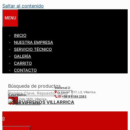
Saltar al contenido
MENU
INICIO
NUESTRA EMPRESA
SERVICIO TÉCNICO
GALERÍA
CARRITO
CONTACTO
Búsqueda de productos
Sucursal 2:
S. Epulef 1117, L3, Villarrica.
Casa Matríz:
+56 9 6186 2283
Colo-Colo 1620, Villarrica.
+56 9 6122 3840
0