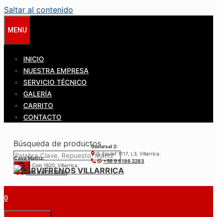
Saltar al contenido
MENU
INICIO
NUESTRA EMPRESA
SERVICIO TÉCNICO
GALERÍA
CARRITO
CONTACTO
Búsqueda de productos
Sucursal 2:
S. Epulef 1117, L3, Villarrica.
Casa Matríz:
+56 9 6186 2283
Colo-Colo 1620, Villarrica.
+56 9 6122 3840
0