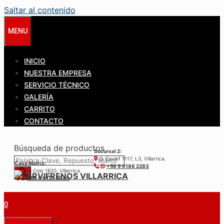
Saltar al contenido
MENU
INICIO
NUESTRA EMPRESA
SERVICIO TÉCNICO
GALERÍA
CARRITO
CONTACTO
Búsqueda de productos
Sucursal 2:
S. Epulef 1117, L3, Villarrica.
Casa Matríz:
+56 9 6186 2283
Colo-Colo 1620, Villarrica.
+56 9 6122 3840
0