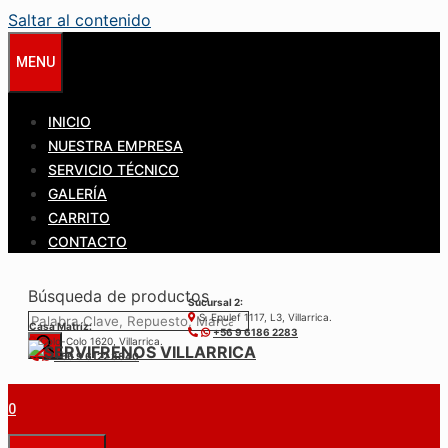
Saltar al contenido
MENU
INICIO
NUESTRA EMPRESA
SERVICIO TÉCNICO
GALERÍA
CARRITO
CONTACTO
Búsqueda de productos
Sucursal 2:
S. Epulef 1117, L3, Villarrica.
Casa Matríz:
+56 9 6186 2283
Colo-Colo 1620, Villarrica.
+56 9 6122 3840
0