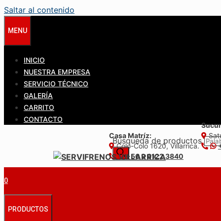
Saltar al contenido
MENU
INICIO
NUESTRA EMPRESA
SERVICIO TÉCNICO
GALERÍA
CARRITO
CONTACTO
Sucur
Casa Matríz:
Satu
Búsqueda de productos
Colo-Colo 1620, Villarrica.
+56 9 6122 3840
0
PRODUCTOS