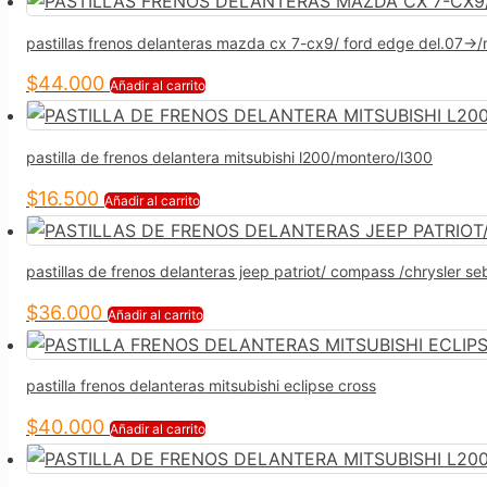
pastillas frenos delanteras mazda cx 7-cx9/ ford edge del.07->/
$
44.000
Añadir al carrito
pastilla de frenos delantera mitsubishi l200/montero/l300
$
16.500
Añadir al carrito
pastillas de frenos delanteras jeep patriot/ compass /chrysler se
$
36.000
Añadir al carrito
pastilla frenos delanteras mitsubishi eclipse cross
$
40.000
Añadir al carrito