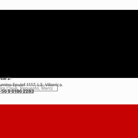
sal 2:
rnino Epulef 1117, L3, Villarrica.
+56 9 6186 2283