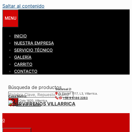
Saltar al contenido
MENU
INICIO
NUESTRA EMPRESA
SERVICIO TÉCNICO
GALERÍA
CARRITO
CONTACTO
Búsqueda de productos
Sucursal 2:
S. Epulef 1117, L3, Villarrica.
Casa Matríz:
+56 9 6186 2283
Colo-Colo 1620, Villarrica.
+56 9 6122 3840
0