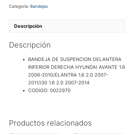
DELANTERA
Categoría:
Bandejas
INFERIOR
DERECHA
HYUNDAI
Descripción
AVANTE
1.6
Descripción
2006-
2010/ELANTRA
BANDEJA DE SUSPENCION DELANTERA
1.6
INFERIOR DERECHA HYUNDAI AVANTE 1.6
2.0
2006-2010/ELANTRA 1.6 2.0 2007-
2007-
2011/I30 1.6 2.0 2007-2014
2011/I30
CODIGO: 0022970
1.6
2.0
2007-
2014
Productos relacionados
cantidad