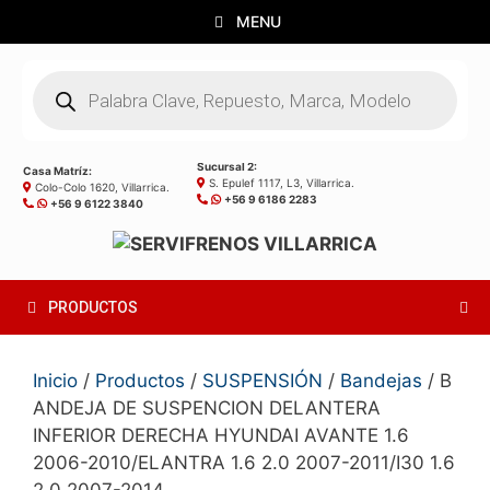
Saltar
MENU
al
contenido
Búsqueda
de
productos
Sucursal 2:
Casa Matríz:
S. Epulef 1117, L3, Villarrica.
Colo-Colo 1620, Villarrica.
+56 9 6186 2283
+56 9 6122 3840
PRODUCTOS
Inicio
/
Productos
/
SUSPENSIÓN
/
Bandejas
/ B
ANDEJA DE SUSPENCION DELANTERA
INFERIOR DERECHA HYUNDAI AVANTE 1.6
2006-2010/ELANTRA 1.6 2.0 2007-2011/I30 1.6
2.0 2007-2014