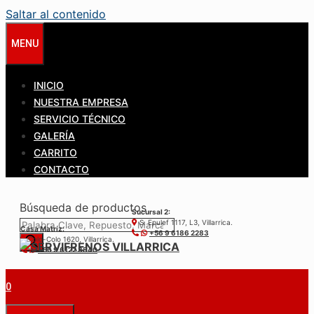
Saltar al contenido
MENU
INICIO
NUESTRA EMPRESA
SERVICIO TÉCNICO
GALERÍA
CARRITO
CONTACTO
Búsqueda de productos
Sucursal 2:
S. Epulef 1117, L3, Villarrica.
Casa Matríz:
+56 9 6186 2283
Colo-Colo 1620, Villarrica.
+56 9 6122 3840
0