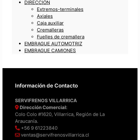
DIRECCIÓN
Extremos-terminales
Axiales
Caja auxiliar
Cremalleras
Fuelles de cremallera
EMBRAGUE AUTOMOTRIZ
EMBRAGUE CAMIONES
Información de Contacto
SERVIFRENOS VILLARRICA
Dirección Comercial:
Colo Colo #1620, Villarrica, Región de La
Araucanía.
+56 9 61223840
ventas@servifrenosvillarrica.cl