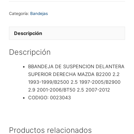
SUSPENCION
DELANTERA
Categoría:
Bandejas
SUPERIOR
DERECHA
MAZDA
Descripción
B2200
2.2
Descripción
1993-
1999/B2500
BBANDEJA DE SUSPENCION DELANTERA
2.5
SUPERIOR DERECHA MAZDA B2200 2.2
1997-
1993-1999/B2500 2.5 1997-2005/B2900
2005/B2900
2.9 2001-2006/BT50 2.5 2007-2012
2.9
CODIGO: 0023043
2001-
2006/BT50
2.5
2007-
Productos relacionados
2012