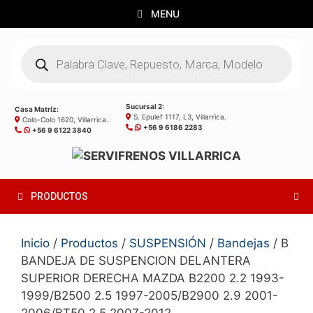
Saltar
MENU
al
contenido
Búsqueda
de
productos
Sucursal 2:
Casa Matríz:
S. Epulef 1117, L3, Villarrica.
Colo-Colo 1620, Villarrica.
+56 9 6186 2283
+56 9 6122 3840
PRODUCTOS
Inicio
/
Productos
/
SUSPENSIÓN
/
Bandejas
/ B
BANDEJA DE SUSPENCION DELANTERA
SUPERIOR DERECHA MAZDA B2200 2.2 1993-
1999/B2500 2.5 1997-2005/B2900 2.9 2001-
2006/BT50 2.5 2007-2012