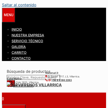
Saltar al contenido
MENU
INICIO
NUESTRA EMPRESA
SERVICIO TÉCNICO
GALERÍA
CARRITO
CONTACTO
Búsqueda de productos
Sucursal 2:
S. Epulef 1117, L3, Villarrica.
Casa Matríz:
+56 9 6186 2283
Colo-Colo 1620, Villarrica.
+56 9 6122 3840
0