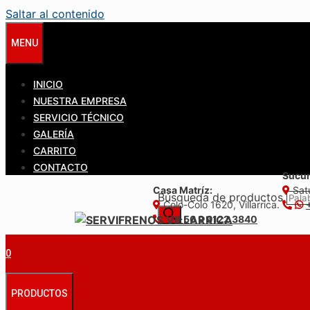
Saltar al contenido
MENU
INICIO
NUESTRA EMPRESA
SERVICIO TÉCNICO
GALERÍA
CARRITO
CONTACTO
Sucur
Casa Matríz:
Satu
Búsqueda de productos
Colo-Colo 1620, Villarrica.
+56 9 6122 3840
0
PRODUCTOS