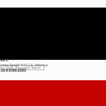
sal 2:
rnino Epulef 1117, L3, Villarrica.
+56 9 6186 2283