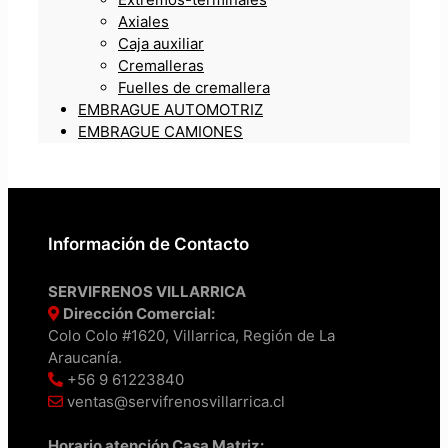
Axiales
Caja auxiliar
Cremalleras
Fuelles de cremallera
EMBRAGUE AUTOMOTRIZ
EMBRAGUE CAMIONES
Información de Contacto
SERVIFRENOS VILLARRICA
Dirección Comercial:
Colo Colo #1620, Villarrica, Región de La
Araucanía.
+56 9 61223840
ventas@servifrenosvillarrica.cl
Horario atención Casa Matriz: