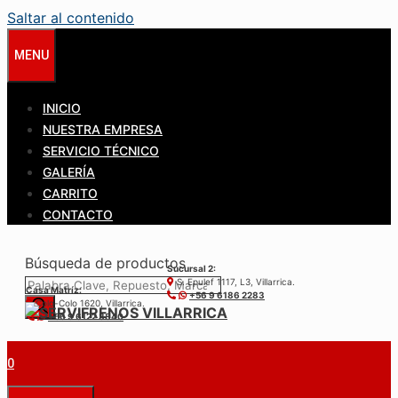
Saltar al contenido
MENU
INICIO
NUESTRA EMPRESA
SERVICIO TÉCNICO
GALERÍA
CARRITO
CONTACTO
Búsqueda de productos
Sucursal 2:
S. Epulef 1117, L3, Villarrica.
Casa Matríz:
+56 9 6186 2283
Colo-Colo 1620, Villarrica.
+56 9 6122 3840
0