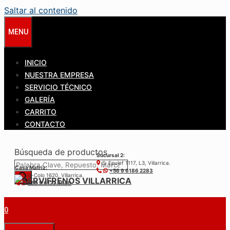
Saltar al contenido
MENU
INICIO
NUESTRA EMPRESA
SERVICIO TÉCNICO
GALERÍA
CARRITO
CONTACTO
Búsqueda de productos
Sucursal 2:
S. Epulef 1117, L3, Villarrica.
Casa Matríz:
+56 9 6186 2283
Colo-Colo 1620, Villarrica.
+56 9 6122 3840
0