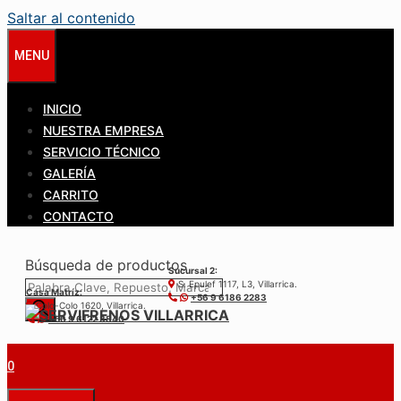
Saltar al contenido
MENU
INICIO
NUESTRA EMPRESA
SERVICIO TÉCNICO
GALERÍA
CARRITO
CONTACTO
Búsqueda de productos
Sucursal 2:
S. Epulef 1117, L3, Villarrica.
Casa Matríz:
+56 9 6186 2283
Colo-Colo 1620, Villarrica.
+56 9 6122 3840
0