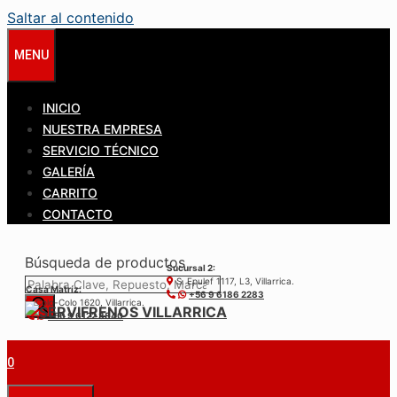
Saltar al contenido
MENU
INICIO
NUESTRA EMPRESA
SERVICIO TÉCNICO
GALERÍA
CARRITO
CONTACTO
Búsqueda de productos
Sucursal 2:
S. Epulef 1117, L3, Villarrica.
Casa Matríz:
+56 9 6186 2283
Colo-Colo 1620, Villarrica.
+56 9 6122 3840
0