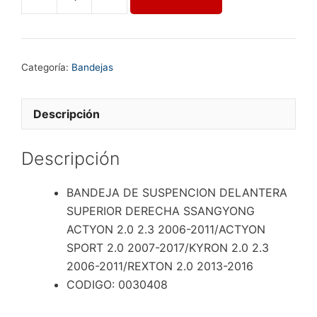
BANDEJA
DE
SUSPENCION
DELANTERA
Categoría:
Bandejas
SUPERIOR
DERECHA
SSANGYONG
Descripción
ACTYON
2.0
Descripción
2.3
2006-
BANDEJA DE SUSPENCION DELANTERA
2011/ACTYON
SUPERIOR DERECHA SSANGYONG
SPORT
ACTYON 2.0 2.3 2006-2011/ACTYON
2.0
SPORT 2.0 2007-2017/KYRON 2.0 2.3
2007-
2006-2011/REXTON 2.0 2013-2016
2017/KYRON
CODIGO: 0030408
2.0
2.3