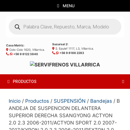
Saltar
MENU
al
contenido
Búsqueda
de
productos
Sucursal 2:
Casa Matríz:
S. Epulef 1117, L3, Villarrica.
Colo-Colo 1620, Villarrica.
+56 9 6186 2283
+56 9 6122 3840
PRODUCTOS
Inicio
/
Productos
/
SUSPENSIÓN
/
Bandejas
/ B
ANDEJA DE SUSPENCION DELANTERA
SUPERIOR DERECHA SSANGYONG ACTYON
2.0 2.3 2006-2011/ACTYON SPORT 2.0 2007-
2017/KYRON 2.0 2.3 2006-2011/REXTON 2.0