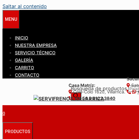
Saltar al contenido
MENU
INICIO
NUESTRA EMPRESA
SERVICIO TÉCNICO
GALERÍA
CARRITO
CONTACTO
Sucur
Casa Matríz:
Satu
Búsqueda de productos
Colo-Colo 1620, Villarrica.
+56 9 6122 3840
0
PRODUCTOS