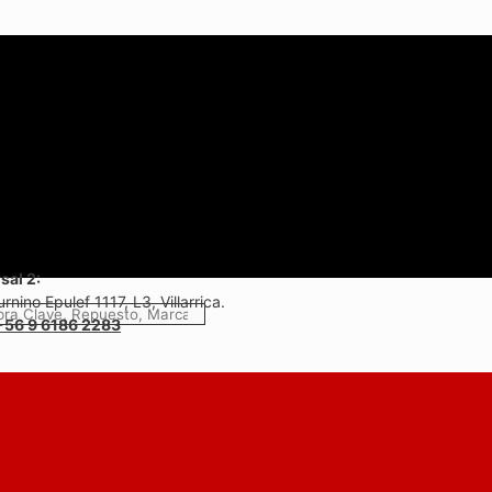
sal 2:
rnino Epulef 1117, L3, Villarrica.
+56 9 6186 2283