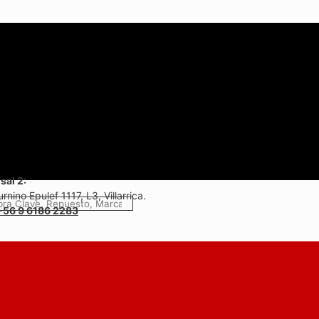
sal 2:
rnino Epulef 1117, L3, Villarrica.
+56 9 6186 2283