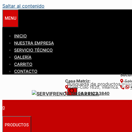
Saltar al contenido
MENU
INICIO
NUESTRA EMPRESA
SERVICIO TÉCNICO
GALERÍA
CARRITO
CONTACTO
Sucur
Casa Matríz:
Satu
Búsqueda de productos
Colo-Colo 1620, Villarrica.
+56 9 6122 3840
0
PRODUCTOS