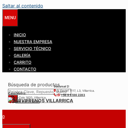
Saltar al contenido
MENU
INICIO
NUESTRA EMPRESA
SERVICIO TÉCNICO
GALERÍA
CARRITO
CONTACTO
Búsqueda de productos
Sucursal 2:
S. Epulef 1117, L3, Villarrica.
Casa Matríz:
+56 9 6186 2283
Colo-Colo 1620, Villarrica.
+56 9 6122 3840
0