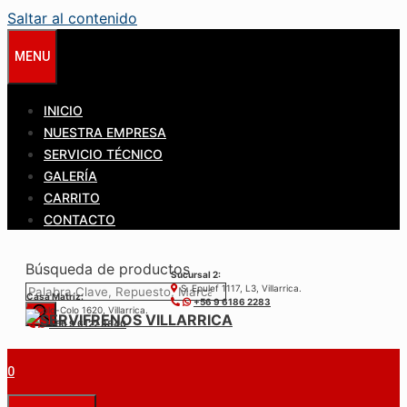
Saltar al contenido
MENU
INICIO
NUESTRA EMPRESA
SERVICIO TÉCNICO
GALERÍA
CARRITO
CONTACTO
Búsqueda de productos
Sucursal 2:
S. Epulef 1117, L3, Villarrica.
Casa Matríz:
+56 9 6186 2283
Colo-Colo 1620, Villarrica.
+56 9 6122 3840
0