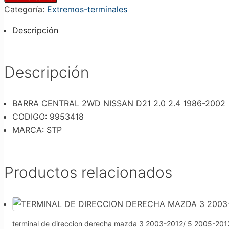
2WD
Categoría:
Extremos-terminales
NISSAN
D21
Descripción
2.0
2.4
1986-
Descripción
2002
cantidad
BARRA CENTRAL 2WD NISSAN D21 2.0 2.4 1986-2002
CODIGO: 9953418
MARCA: STP
Productos relacionados
terminal de direccion derecha mazda 3 2003-2012/ 5 2005-201