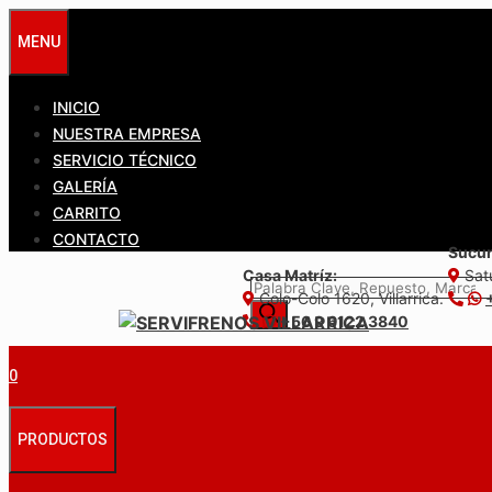
Saltar
MENU
al
contenido
INICIO
NUESTRA EMPRESA
SERVICIO TÉCNICO
GALERÍA
CARRITO
CONTACTO
Sucur
Casa Matríz:
Satu
Búsqueda
Colo-Colo 1620, Villarrica.
de
+56 9 6122 3840
productos
0
PRODUCTOS