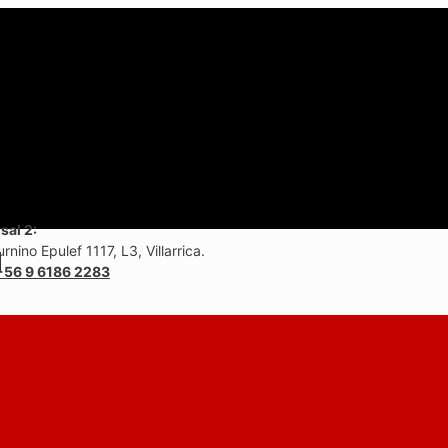
sal 2:
rnino Epulef 1117, L3, Villarrica.
+56 9 6186 2283