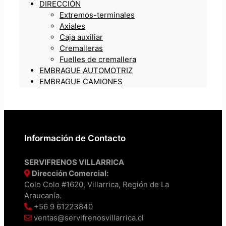
DIRECCIÓN
Extremos-terminales
Axiales
Caja auxiliar
Cremalleras
Fuelles de cremallera
EMBRAGUE AUTOMOTRIZ
EMBRAGUE CAMIONES
Información de Contacto
SERVIFRENOS VILLARRICA
Dirección Comercial:
Colo Colo #1620, Villarrica, Región de La
Araucanía.
+56 9 61223840
ventas@servifrenosvillarrica.cl