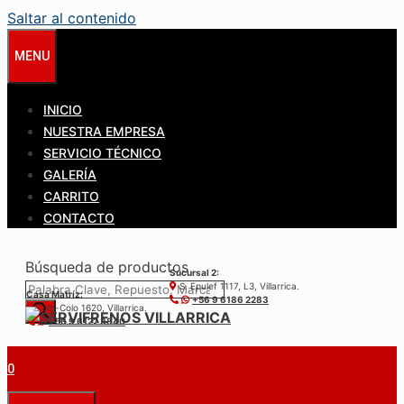
Saltar al contenido
MENU
INICIO
NUESTRA EMPRESA
SERVICIO TÉCNICO
GALERÍA
CARRITO
CONTACTO
Búsqueda de productos
Sucursal 2:
S. Epulef 1117, L3, Villarrica.
Casa Matríz:
+56 9 6186 2283
Colo-Colo 1620, Villarrica.
+56 9 6122 3840
0