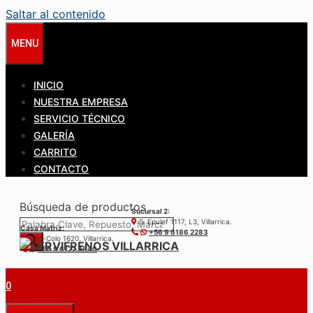
Saltar al contenido
MENU
INICIO
NUESTRA EMPRESA
SERVICIO TÉCNICO
GALERÍA
CARRITO
CONTACTO
Búsqueda de productos
Sucursal 2:
S. Epulef 1117, L3, Villarrica.
Casa Matríz:
+56 9 6186 2283
Colo-Colo 1620, Villarrica.
+56 9 6122 3840
0