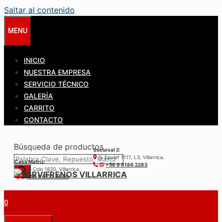
Saltar al contenido
MENU
INICIO
NUESTRA EMPRESA
SERVICIO TÉCNICO
GALERÍA
CARRITO
CONTACTO
Búsqueda de productos
Sucursal 2:
S. Epulef 1117, L3, Villarrica.
Casa Matríz:
+56 9 6186 2283
Colo-Colo 1620, Villarrica.
+56 9 6122 3840
0