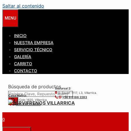
Saltar al contenido
MENU
INICIO
NUESTRA EMPRESA
SERVICIO TÉCNICO
GALERÍA
CARRITO
CONTACTO
Búsqueda de productos
Sucursal 2:
S. Epulef 1117, L3, Villarrica.
Casa Matríz:
+56 9 6186 2283
Colo-Colo 1620, Villarrica.
+56 9 6122 3840
0