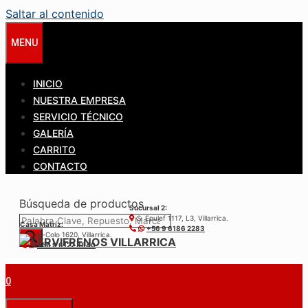
Saltar al contenido
MENU
INICIO
NUESTRA EMPRESA
SERVICIO TÉCNICO
GALERÍA
CARRITO
CONTACTO
Búsqueda de productos
Sucursal 2:
S. Epulef 1117, L3, Villarrica.
Casa Matríz:
+56 9 6186 2283
Colo-Colo 1620, Villarrica.
+56 9 6122 3840
0