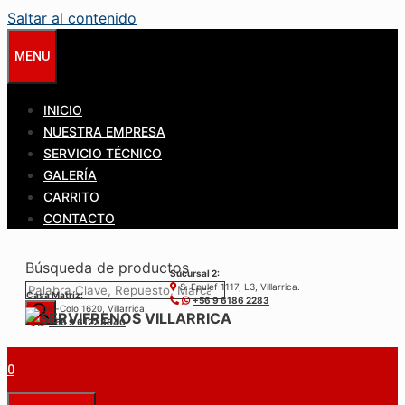
Saltar al contenido
MENU
INICIO
NUESTRA EMPRESA
SERVICIO TÉCNICO
GALERÍA
CARRITO
CONTACTO
Búsqueda de productos
Sucursal 2:
S. Epulef 1117, L3, Villarrica.
Casa Matríz:
+56 9 6186 2283
Colo-Colo 1620, Villarrica.
+56 9 6122 3840
0