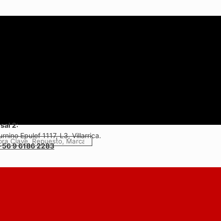
sal 2:
rnino Epulef 1117, L3, Villarrica.
+56 9 6186 2283