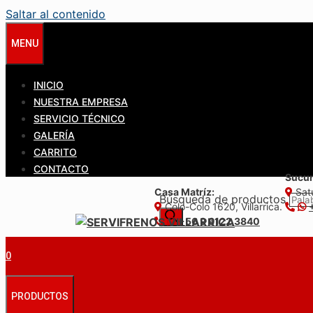
Saltar al contenido
MENU
INICIO
NUESTRA EMPRESA
SERVICIO TÉCNICO
GALERÍA
CARRITO
CONTACTO
Sucur
Casa Matríz:
Satu
Búsqueda de productos
Colo-Colo 1620, Villarrica.
+56 9 6122 3840
0
PRODUCTOS